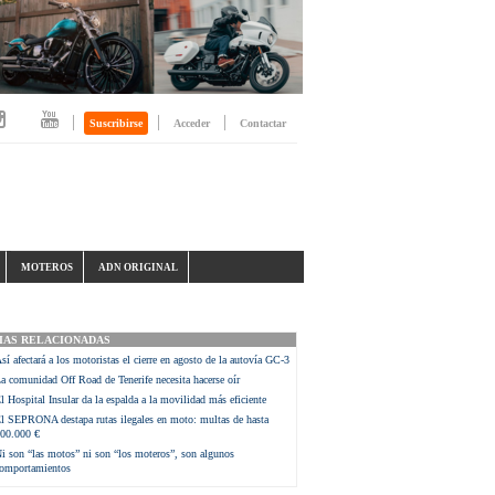
|
|
|
Suscribirse
Acceder
Contactar
MOTEROS
ADN ORIGINAL
IAS RELACIONADAS
sí afectará a los motoristas el cierre en agosto de la autovía GC-3
a comunidad Off Road de Tenerife necesita hacerse oír
l Hospital Insular da la espalda a la movilidad más eficiente
l SEPRONA destapa rutas ilegales en moto: multas de hasta
00.000 €
i son “las motos” ni son “los moteros”, son algunos
omportamientos