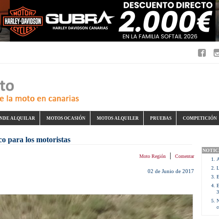
NDE ALQUILAR
MOTOS OCASIÓN
MOTOS ALQUILER
PRUEBAS
COMPETICIÓN
co para los motoristas
NOTIC
|
Moto Región
Comentar
A
L
02 de Junio de 2017
E
E
3
N
c