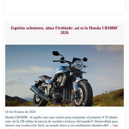
Espíritu ochentero, alma Fireblade: así es la Honda CB1000F
2026
10 de Octubre de 2025
Honda CB1000F: el rugido retro que vuelve para conquistar el presente ✔ El diseño
retro de la CB refleja la esencia de modelos icónicos del pasado✔ Desarrollada para
ofrecer una conducción fácil, un sonido único y un rendimiento dinámico&# ...
Leer