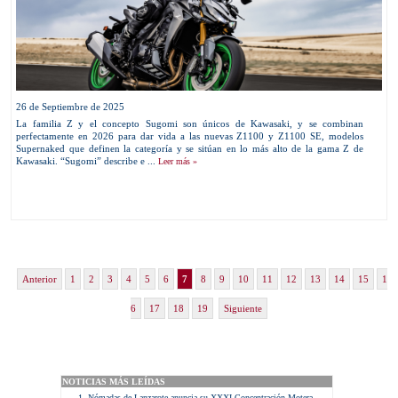
26 de Septiembre de 2025
La familia Z y el concepto Sugomi son únicos de Kawasaki, y se combinan
perfectamente en 2026 para dar vida a las nuevas Z1100 y Z1100 SE, modelos
Supernaked que definen la categoría y se sitúan en lo más alto de la gama Z de
Kawasaki. “Sugomi” describe e ...
Leer más »
Anterior
1
2
3
4
5
6
7
8
9
10
11
12
13
14
15
1
6
17
18
19
Siguiente
NOTICIAS MÁS LEÍDAS
Nómadas de Lanzarote anuncia su XXXI Concentración Motera