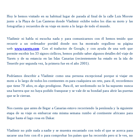
Hoy le hemos visitado en su habitual lugar de parada al final de la calle Luis Morote
junto a la Playa de Las Canteras donde Vladimir exhibe todos los días su moto y las
fotografías y recuerdos de su viaje en moto a lo largo de todo el mundo.
Vladimir ni habla ni escucha nada y para comunicarnos con él hemos tenido que
recurrir a un ordenador portátil donde nos ha mostrado orgulloso su página
web
www.yarets.com
Con el traductor de Google, y con ayuda de una web que
permite escribir los 33 signos cirílicos, hemos podido saber algunos detalles del viaje de
Yarets y de su estancia en las Islas Canarias (recientemente ha estado en la isla de
Tenerife por segunda vez, la primera fue en el año 2001).
Podríamos describir a Vladimir como una persona excepcional porque si viajar en
moto a lo largo de todos los continentes es para cualquiera un reto, para él, recordemos
que tiene 70 años, es algo prodigioso. Para él, ser sordomudo no le ha supuesto nunca
una barrera que no haya podido franquear y se vale de su bondad para abrir las puertas
que se le cierran.
Nos cuenta que antes de llegar a Canarias estuvo recorriendo la península y la siguiente
etapa de su viaje es embarcar esta misma semana rumbo al continente africano para
llegar hasta el lago rosa en Dakar.
Vladimir no pide nada a nadie y se muestra encantado con todo el que se acerca para
sacarse una foto con él o para comprobar los países que ha recorrido pero si le ves, no