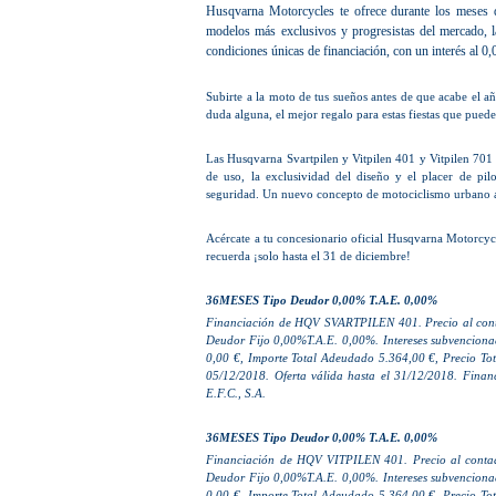
Husqvarna Motorcycles te ofrece durante los meses 
modelos más exclusivos y progresistas del mercado, la
condiciones únicas de financiación, con un interés al 0,
Subirte a la moto de tus sueños antes de que acabe el añ
duda alguna, el mejor regalo para estas fiestas que puede
Las Husqvarna Svartpilen y Vitpilen 401 y Vitpilen 701 
de uso, la exclusividad del diseño y el placer de pi
seguridad. Un nuevo concepto de motociclismo urbano al
Acércate a tu concesionario oficial Husqvarna Motorcyc
recuerda ¡solo hasta el 31 de diciembre!
36MESES Tipo Deudor 0,00% T.A.E. 0,00%
Financiación de HQV SVARTPILEN 401. Precio al conta
Deudor Fijo 0,00%T.A.E. 0,00%. Intereses subvencionad
0,00 €, Importe Total Adeudado 5.364,00 €, Precio Tot
05/12/2018. Oferta válida hasta el 31/12/2018. Finan
E.F.C., S.A.
36MESES Tipo Deudor 0,00% T.A.E. 0,00%
Financiación de HQV VITPILEN 401. Precio al contad
Deudor Fijo 0,00%T.A.E. 0,00%. Intereses subvencionad
0,00 €, Importe Total Adeudado 5.364,00 €, Precio Tot