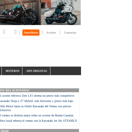
|
|
|
Suscribirse
Acceder
Contactar
MOTEROS
ADN ORIGINAL
IAS RELACIONADAS
l scooter eléctrico Zero LS1 estrena un precio más competitivo
awasaki Ninja y Z7 Hybrid: más funciones y precio más bajo
ifón Motor lanza su Outlet Kawasaki del Verano con precios
xclusivos
l verano se disfruta mejor sobre un scooter de Honda Canarias
oto Axial refresca el verano con la Kawasaki Jet Ski STX160LX
CIDAD