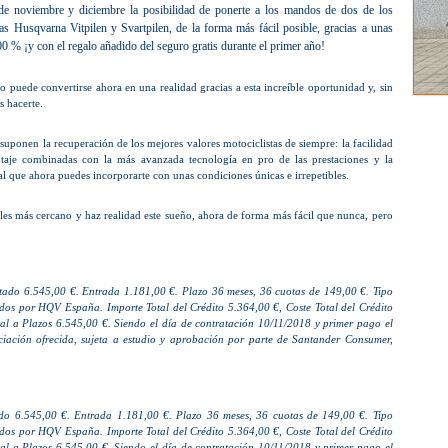
de noviembre y diciembre la posibilidad de ponerte a los mandos de dos de los
s Husqvarna Vitpilen y Svartpilen, de la forma más fácil posible, gracias a unas
00 % ¡y con el regalo añadido del seguro gratis durante el primer año!
o puede convertirse ahora en una realidad gracias a esta increíble oportunidad y, sin
s hacerte.
suponen la recuperación de los mejores valores motociclistas de siempre: la facilidad
lotaje combinadas con la más avanzada tecnología en pro de las prestaciones y la
 que ahora puedes incorporarte con unas condiciones únicas e irrepetibles.
les más cercano y haz realidad este sueño, ahora de forma más fácil que nunca, pero
do 6.545,00 €. Entrada 1.181,00 €. Plazo 36 meses, 36 cuotas de 149,00 €. Tipo
os por HQV España. Importe Total del Crédito 5.364,00 €, Coste Total del Crédito
al a Plazos 6.545,00 €. Siendo el día de contratación 10/11/2018 y primer pago el
ciación ofrecida, sujeta a estudio y aprobación por parte de Santander Consumer,
o 6.545,00 €. Entrada 1.181,00 €. Plazo 36 meses, 36 cuotas de 149,00 €. Tipo
os por HQV España. Importe Total del Crédito 5.364,00 €, Coste Total del Crédito
al a Plazos 6.545,00 €. Siendo el día de contratación 10/11/2018 y primer pago el