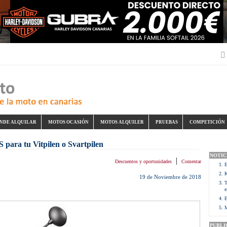
NDE ALQUILAR
MOTOS OCASIÓN
MOTOS ALQUILER
PRUEBAS
COMPETICIÓN
para tu Vitpilen o Svartpilen
NOTIC
|
Descuentos y oportunidades
Comentar
E
K
19 de Noviembre de 2018
T
e
E
M
PUBLI